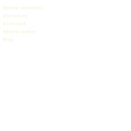
Balnea cosmetics
Disclosure
Download
Balnea cluster
Blog
TIC
About us
Share