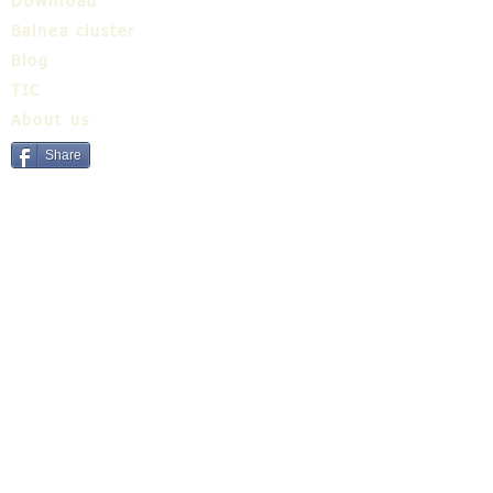
Download
Balnea cluster
Blog
TIC
About us
Share