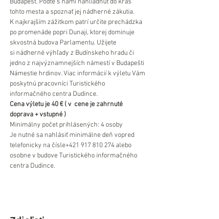
Budapešť. Poďte s nami nahliadnuť do krás 
tohto mesta a spoznať jej nádherné zákutia. 
K najkrajším zážitkom patrí určite prechádzka 
po promenáde popri Dunaji, ktorej dominuje 
skvostná budova Parlamentu. Užijete 
si nádherné výhľady z Budínskeho hradu či 
jedno z najvýznamnejších námestí v Budapešti 
Námestie hrdinov. Viac informácií k výletu Vám 
poskytnú pracovníci Turistického 
informačného centra Dudince.
Cena výletu je 40 € ( v  cene je zahrnuté 
doprava + vstupné )
Minimálny počet prihlásených: 4 osoby
Je nutné sa nahlásiť minimálne deň vopred 
telefonicky na čísle+421 917 810 274 alebo 
osobne v budove Turistického informačného 
centra Dudince.