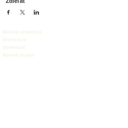
Zdieľať
Balnea cosmetics
Disclosure
Download
Balnea cluster
Blog
TIC
About us
Share