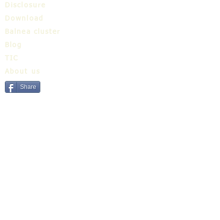
Disclosure
Download
Balnea cluster
Blog
TIC
About us
Share