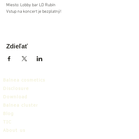
Miesto: Lobby bar LD Rubín
Vstup na koncert je bezplatný!
Zdieľať
Balnea cosmetics
Disclosure
Download
Balnea cluster
Blog
TIC
About us