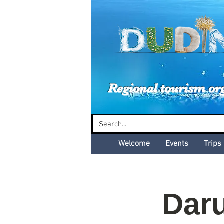
Dud
Regional tourism or
Welcome
Events
Trips
Dar