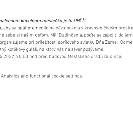
malebnom kúpeľnom mestečku je tu OPÄŤ!
aby sa opäť premenilo na oázu pokoja s krásnym čistým prostred
ame sebe aj našim deťom. Milí Dudinčania, poďte sa zapojiť  do ja
organizujeme pri príležitosti aprílového sviatku Dňa Zeme.  Odme
ný kotlíkový guľáš, na ktorý Vás na záver pozývame.
7.5.2022 o 8.00 hod pred budovou Mestského úradu Dudince.
Analytics and functional cookie settings.