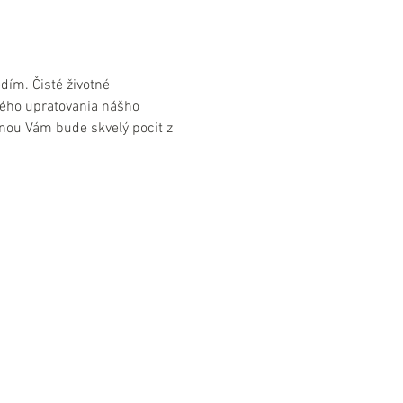
ím. Čisté životné 
rného upratovania nášho 
nou Vám bude skvelý pocit z 