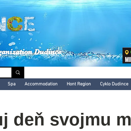
inské kultúrne leto
ganization Dudince
Spa
Accommodation
Hont Region
Cyklo Dudince
uj deň svojmu m