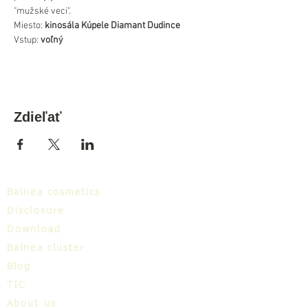
"mužské veci".
Miesto: 
kinosála Kúpele Diamant Dudince
Vstup: 
voľný
Zdieľať
Balnea cosmetics
Disclosure
Download
Balnea cluster
Blog
TIC
About us