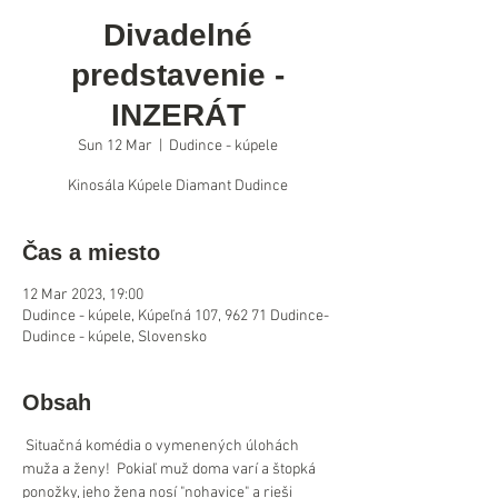
Divadelné
predstavenie -
INZERÁT
Sun 12 Mar
  |  
Dudince - kúpele
Kinosála Kúpele Diamant Dudince
Čas a miesto
12 Mar 2023, 19:00
Dudince - kúpele, Kúpeľná 107, 962 71 Dudince-
Dudince - kúpele, Slovensko
Obsah
 Situačná komédia o vymenených úlohách 
muža a ženy!  Pokiaľ muž doma varí a štopká 
ponožky, jeho žena nosí "nohavice" a rieši 