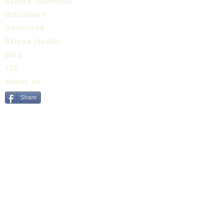
Balnea cosmetics
Disclosure
Download
Balnea cluster
Blog
TIC
About us
Share