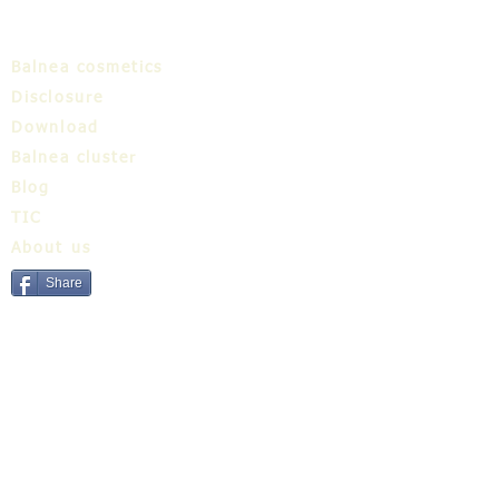
Balnea cosmetics
Disclosure
Download
Balnea cluster
Blog
TIC
About us
Share