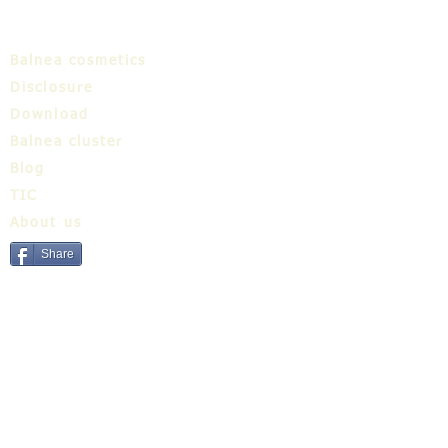
Balnea cosmetics
Disclosure
Download
Balnea cluster
Blog
TIC
About us
Share