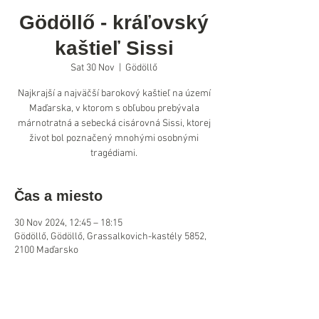
Gödöllő - kráľovský
kaštieľ Sissi
Sat 30 Nov
  |  
Gödöllő
Najkrajší a najväčší barokový kaštieľ na území
Maďarska, v ktorom s obľubou prebývala
márnotratná a sebecká cisárovná Sissi, ktorej
život bol poznačený mnohými osobnými
tragédiami.
Čas a miesto
30 Nov 2024, 12:45 – 18:15
Gödöllő, Gödöllő, Grassalkovich-kastély 5852,
2100 Maďarsko