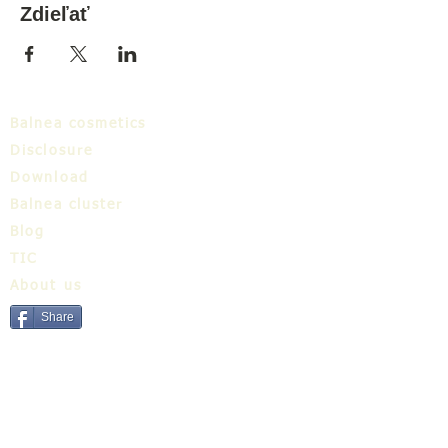
Zdieľať
Balnea cosmetics
Disclosure
Download
Balnea cluster
Blog
TIC
About us
Share