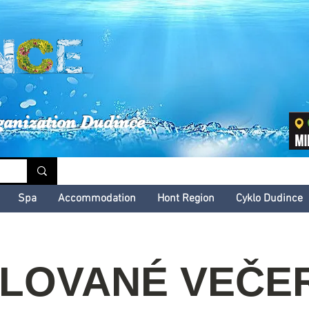
inské kultúrne leto
ganization Dudince
Spa
Accommodation
Hont Region
Cyklo Dudince
ILOVANÉ VEČER