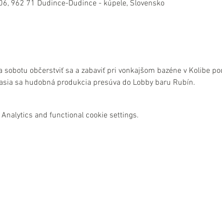
06, 962 71 Dudince-Dudince - kúpele, Slovensko
a sobotu občerstviť sa a zabaviť pri vonkajšom bazéne v Kolibe p
asia sa hudobná produkcia presúva do Lobby baru Rubín.
Analytics and functional cookie settings.