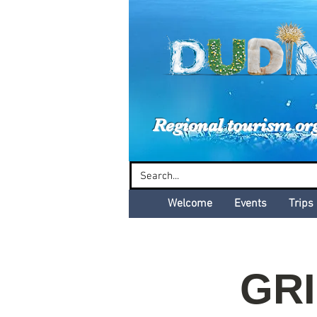
Dud
Regional tourism or
Welcome
Events
Trips
GR