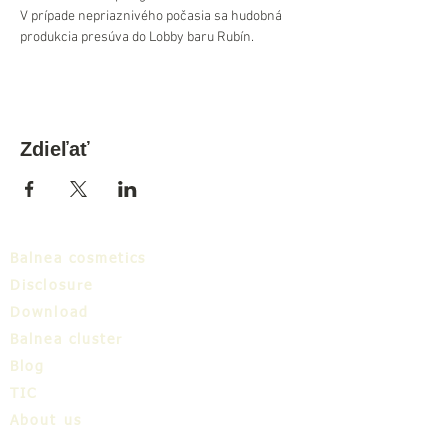
V prípade nepriaznivého počasia sa hudobná 
produkcia presúva do Lobby baru Rubín.
Zdieľať
Balnea cosmetics
Disclosure
Download
Balnea cluster
Blog
TIC
About us