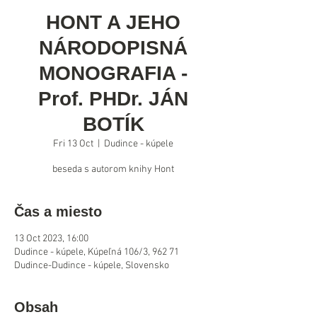
HONT A JEHO
NÁRODOPISNÁ
MONOGRAFIA -
Prof. PHDr. JÁN
BOTÍK
Fri 13 Oct
  |  
Dudince - kúpele
beseda s autorom knihy Hont
Čas a miesto
13 Oct 2023, 16:00
Dudince - kúpele, Kúpeľná 106/3, 962 71
Dudince-Dudince - kúpele, Slovensko
Obsah