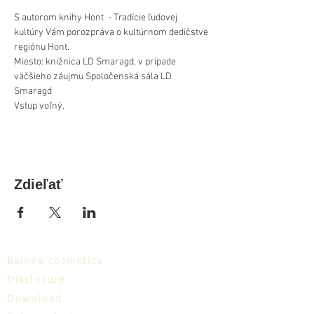
S autorom knihy Hont  - Tradície ľudovej 
kultúry Vám porozpráva o kultúrnom dedičstve 
regiónu Hont.
Miesto: knižnica LD Smaragd, v prípade 
väčšieho záujmu Spoločenská sála LD 
Smaragd
Vstup voľný.
Zdieľať
Balnea cosmetics
Disclosure
Download