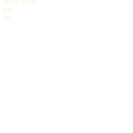
Balnea cluster
Blog
TIC
About us
Share