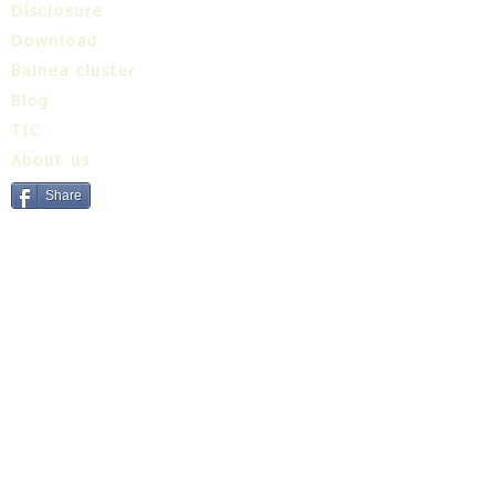
Disclosure
Download
Balnea cluster
Blog
TIC
About us
Share