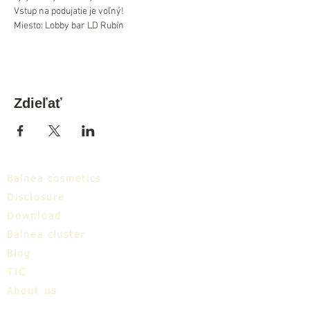
Vstup na podujatie je voľný!
Miesto: Lobby bar LD Rubín
Zdieľať
Balnea cosmetics
Disclosure
Download
Balnea cluster
Blog
TIC
About us