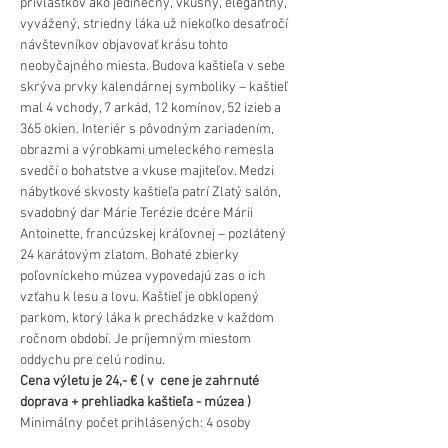
prívlastkov ako jedinečný, vkusný, elegantný, 
vyvážený, striedny láka už niekoľko desaťročí 
návštevníkov objavovať krásu tohto 
neobyčajného miesta. Budova kaštieľa v sebe 
skrýva prvky kalendárnej symboliky – kaštieľ 
mal 4 vchody, 7 arkád, 12 komínov, 52 izieb a 
365 okien. Interiér s pôvodným zariadením, 
obrazmi a výrobkami umeleckého remesla 
svedčí o bohatstve a vkuse majiteľov. Medzi 
nábytkové skvosty kaštieľa patrí Zlatý salón, 
svadobný dar Márie Terézie dcére Márii 
Antoinette, francúzskej kráľovnej – pozlátený 
24 karátovým zlatom. Bohaté zbierky 
poľovníckeho múzea vypovedajú zas o ich 
vzťahu k lesu a lovu. Kaštieľ je obklopený 
parkom, ktorý láka k prechádzke v každom 
ročnom období. Je príjemným miestom 
oddychu pre celú rodinu.
Cena výletu je 24,- € ( v  cene je zahrnuté 
doprava + prehliadka kaštieľa - múzea )
Minimálny počet prihlásených: 4 osoby