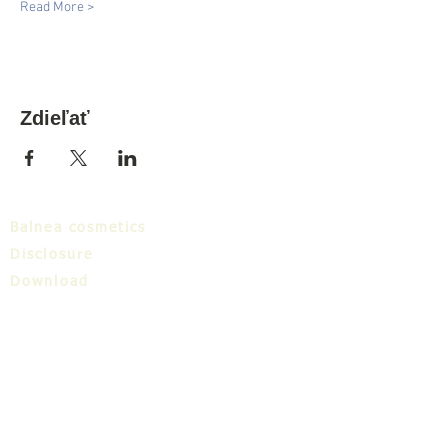
Read More >
Zdieľať
Balnea cosmetics
Disclosure
Download
Balnea cluster
Blog
TIC
About us
Share