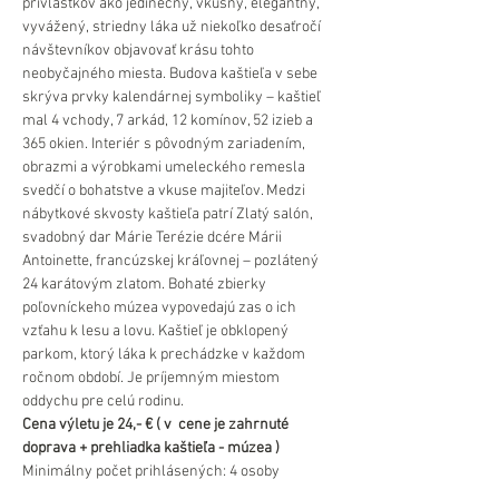
prívlastkov ako jedinečný, vkusný, elegantný, 
vyvážený, striedny láka už niekoľko desaťročí 
návštevníkov objavovať krásu tohto 
neobyčajného miesta. Budova kaštieľa v sebe 
skrýva prvky kalendárnej symboliky – kaštieľ 
mal 4 vchody, 7 arkád, 12 komínov, 52 izieb a 
365 okien. Interiér s pôvodným zariadením, 
obrazmi a výrobkami umeleckého remesla 
svedčí o bohatstve a vkuse majiteľov. Medzi 
nábytkové skvosty kaštieľa patrí Zlatý salón, 
svadobný dar Márie Terézie dcére Márii 
Antoinette, francúzskej kráľovnej – pozlátený 
24 karátovým zlatom. Bohaté zbierky 
poľovníckeho múzea vypovedajú zas o ich 
vzťahu k lesu a lovu. Kaštieľ je obklopený 
parkom, ktorý láka k prechádzke v každom 
ročnom období. Je príjemným miestom 
oddychu pre celú rodinu.
Cena výletu je 24,- € ( v  cene je zahrnuté 
doprava + prehliadka kaštieľa - múzea )
Minimálny počet prihlásených: 4 osoby