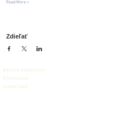
Read More >
Zdieľať
Balnea cosmetics
Disclosure
Download
Balnea cluster
Blog
TIC
About us
Share