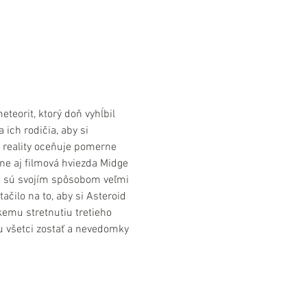
eorit, ktorý doň vyhĺbil 
ich rodičia, aby si 
ej reality oceňuje pomerne 
ne aj filmová hviezda Midge 
i sú svojím spôsobom veľmi 
čilo na to, aby si Asteroid 
kemu stretnutiu tretieho 
tu všetci zostať a nevedomky 