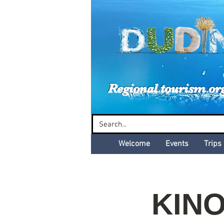
Dud
Regional tourism or
Welcome
Events
Trips
KINO