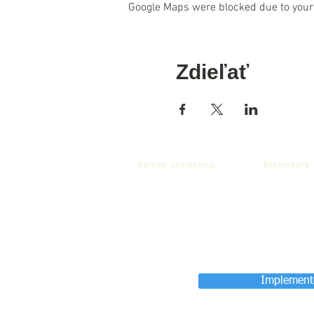
Google Maps were blocked due to your 
Zdieľať
Balnea cosmetics
Disclosure
Implemente