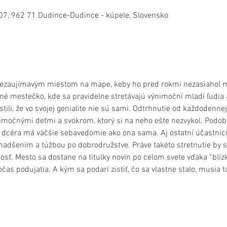
07, 962 71 Dudince-Dudince - kúpele, Slovensko
nezaujímavým miestom na mape, keby ho pred rokmi nezasiahol met
né mestečko, kde sa pravidelne stretávajú výnimoční mladí ľudia a 
uistili, že vo svojej genialite nie sú sami. Odtrhnutie od každodenn
imočnými deťmi a svokrom, ktorý si na neho ešte nezvykol. Podob
a dcéra má väčšie sebavedomie ako ona sama. Aj ostatní účastníc
 nadšením a túžbou po dobrodružstve. Práve takéto stretnutie by sta
nosť. Mesto sa dostane na titulky novín po celom svete vďaka “blíz
čas podujatia. A kým sa podarí zistiť, čo sa vlastne stalo, musia 