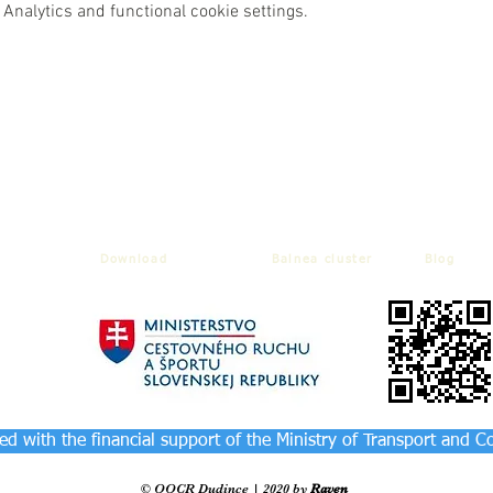
Analytics and functional cookie settings.
Download
Balnea cluster
Blog
d with the financial support of the Ministry of Transport and C
© OOCR Dudince | 2020 by
Raven