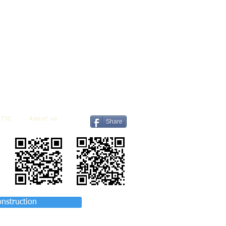
TIC
About us
Share
onstruction