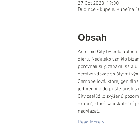
27 Oct 2023, 19:00
Dudince - kúpele, Kúpeľná 1
Obsah
Asteroid City by bolo úplne 
dieru. Neďaleko vzniklo bizar
porovnali sily, zabavili sa a 
čerstvý vdovec so štyrmi výn
Campbellová, ktorej geniáln
jedineční a do púšte prišli s
City zaslúžilo zvýšenú pozor
druhu”, ktoré sa uskutoční po
nadviazať…
Read More >