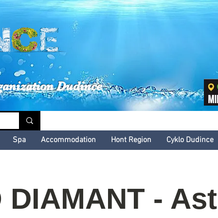
inské kultúrne leto
ganization Dudince
Spa
Accommodation
Hont Region
Cyklo Dudince
 DIAMANT - Ast