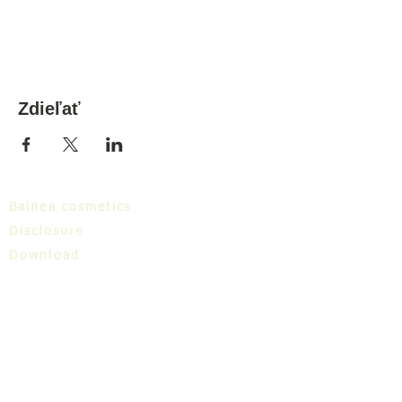
Zdieľať
Balnea cosmetics
Disclosure
Download
Balnea cluster
Blog
TIC
About us
Share