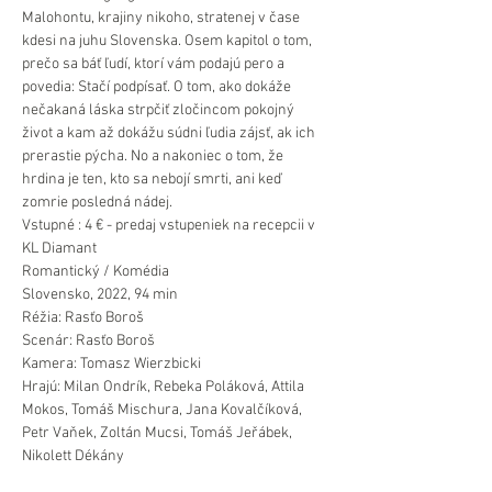
Malohontu, krajiny nikoho, stratenej v čase 
kdesi na juhu Slovenska. Osem kapitol o tom, 
prečo sa báť ľudí, ktorí vám podajú pero a 
povedia: Stačí podpísať. O tom, ako dokáže 
nečakaná láska strpčiť zločincom pokojný 
život a kam až dokážu súdni ľudia zájsť, ak ich 
prerastie pýcha. No a nakoniec o tom, že 
hrdina je ten, kto sa nebojí smrti, ani keď 
zomrie posledná nádej.
Vstupné : 4 € - predaj vstupeniek na recepcii v 
KL Diamant
Romantický / Komédia
Slovensko, 2022, 94 min
Réžia: Rasťo Boroš

Scenár: Rasťo Boroš

Kamera: Tomasz Wierzbicki
Hrajú: Milan Ondrík, Rebeka Poláková, Attila 
Mokos, Tomáš Mischura, Jana Kovalčíková, 
Petr Vaňek, Zoltán Mucsi, Tomáš Jeřábek, 
Nikolett Dékány
