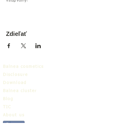
Vstup voľný!
Zdieľať
Balnea cosmetics
Disclosure
Download
Balnea cluster
Blog
TIC
About us
Share