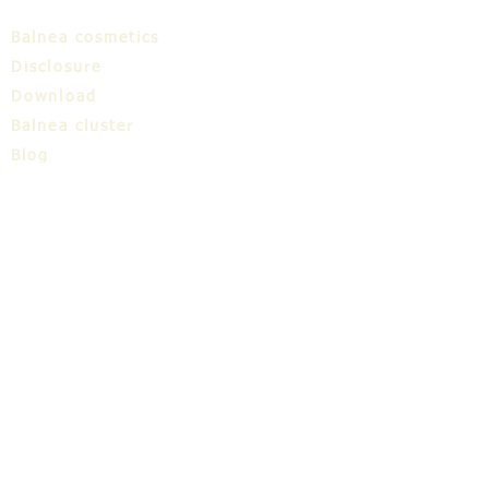
Balnea cosmetics
Disclosure
Download
Balnea cluster
Blog
TIC
About us
Share