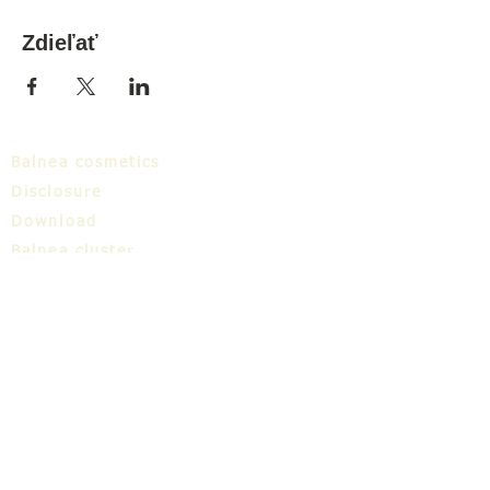
Zdieľať
Balnea cosmetics
Disclosure
Download
Balnea cluster
Blog
TIC
About us
Share