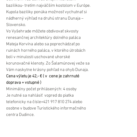
bazilikou- tretím najväčším kostolom v Európe. 
Kupola baziliky ponúka možnosť vychutnať si 
nádherný výhľad na druhú stranu Dunaja – 
Slovensko.
Vo Vyšehrade môžete obdivovať skvosty 
renesančnej architektúry dolného paláca 
Mateja Korvína alebo sa poprechádzať po 
ruinách horného paláca, v ktorého útrobách 
boli v minulosti uschované uhorské 
korunovačné klenoty. Zo Šalamúnovej veže sa 
Vám naskytne krásny pohľad na ohyb Dunaja.
Cena výletu je 42,- € ( v  cene je zahrnuté 
doprava + vstupné )
Minimálny počet prihlásených: 4 osoby
Je nutné sa nahlásiť  vopred do piatka 
telefonicky na čísle+421 917 810 274 alebo 
osobne v budove Turistického informačného 
centra Dudince.