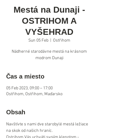
Mestá na Dunaji -
OSTRIHOM A
VYŠEHRAD
Sun 05 Feb
  |  
Ostřihom
Nádherné starodávne mestá na krásnom
modrom Dunaji
Čas a miesto
05 Feb 2023, 09:00 – 17:00
Ostřihom, Ostřihom, Maďarsko
Obsah
Navštívte s nami dve starobylé mestá ležiace 
na skok od našich hraníc. 
Ostrihom Vás uchváti svojím klenotom - 