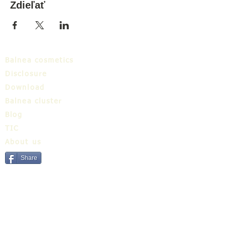
Zdieľať
Balnea cosmetics
Disclosure
Download
Balnea cluster
Blog
TIC
About us
Share