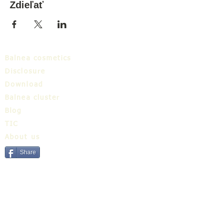
Zdieľať
Balnea cosmetics
Disclosure
Download
Balnea cluster
Blog
TIC
About us
Share