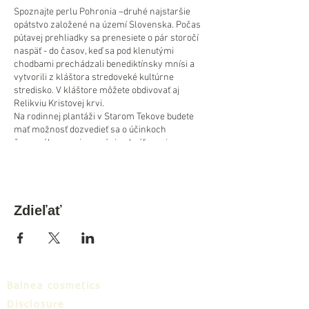
Spoznajte perlu Pohronia –druhé najstaršie
opátstvo založené na území Slovenska. Počas
pútavej prehliadky sa prenesiete o pár storočí
naspäť - do časov, keď sa pod klenutými
chodbami prechádzali benediktínsky mnísi a
vytvorili z kláštora stredoveké kultúrne
stredisko. V kláštore môžete obdivovať aj
Relikviu Kristovej krvi.
Na rodinnej plantáži v Starom Tekove budete
mať možnosť dozvedieť sa o účinkoch
čarovného ovocia – arónie - kráľovnej
antioxidantov
.
Cena výletu : 20 €
( v cene je zahrnutá doprava ,vstupné a
sprievodca v kláštore, a prehliadka spojená s
Zdieľať
prezentáciou produktov na rodinnej plantáži
Arónia Tekov)
Minimálny počet prihlásených: 4 osoby
Opatrenia COVID 19 - aktuálne
Balnea cosmetics
protiepidemiologické opatrenia platné v deň
Disclosure
konania výletu!