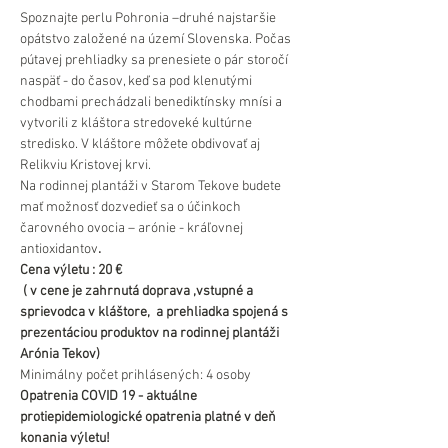
Spoznajte perlu Pohronia –druhé najstaršie 
opátstvo založené na území Slovenska. Počas 
pútavej prehliadky sa prenesiete o pár storočí 
naspäť - do časov, keď sa pod klenutými 
chodbami prechádzali benediktínsky mnísi a 
vytvorili z kláštora stredoveké kultúrne 
stredisko. V kláštore môžete obdivovať aj 
Relikviu Kristovej krvi.
Na rodinnej plantáži v Starom Tekove budete 
mať možnosť dozvedieť sa o účinkoch 
čarovného ovocia – arónie - kráľovnej 
antioxidantov
.
Cena výletu : 20 €
 ( v cene je zahrnutá doprava ,vstupné a 
sprievodca v kláštore,  a prehliadka spojená s 
prezentáciou produktov na rodinnej plantáži 
Arónia Tekov)
Minimálny počet prihlásených: 4 osoby
Opatrenia COVID 19 - aktuálne 
protiepidemiologické opatrenia platné v deň 
konania výletu!