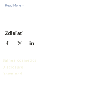
Read More >
Zdieľať
Balnea cosmetics
Disclosure
Download
Balnea cluster
Blog
TIC
About us
Share