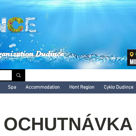
inské kultúrne leto
ganization Dudince
Spa
Accommodation
Hont Region
Cyklo Dudince
OCHUTNÁVKA