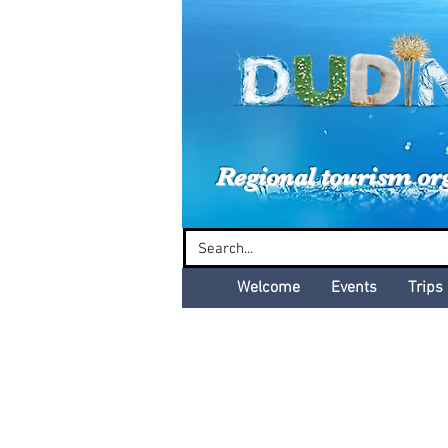
Dud
Regional tourism or
Welcome
Events
Trips