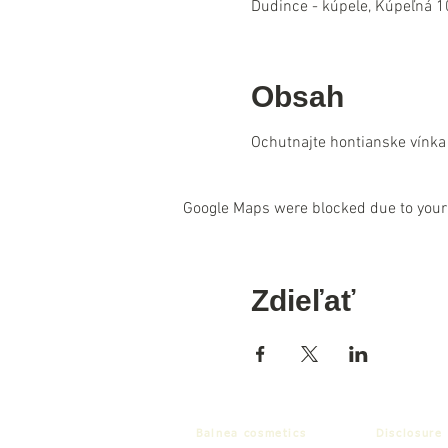
Dudince - kúpele, Kúpeľná 1
Obsah
Ochutnajte hontianske vínka 
Google Maps were blocked due to your 
Zdieľať
Balnea cosmetics
Disclosure