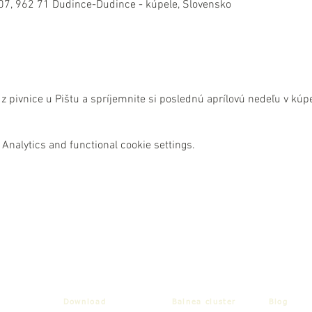
07, 962 71 Dudince-Dudince - kúpele, Slovensko
z pivnice u Pištu a spríjemnite si poslednú aprílovú nedeľu v kúp
Analytics and functional cookie settings.
Download
Balnea cluster
Blog