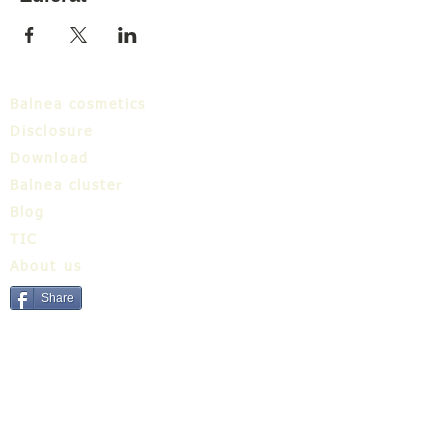
Balnea cosmetics
Disclosure
Download
Balnea cluster
Blog
TIC
About us
Share