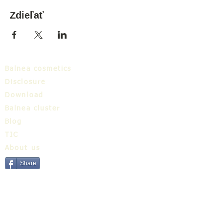
Zdieľať
Balnea cosmetics
Disclosure
Download
Balnea cluster
Blog
TIC
About us
Share