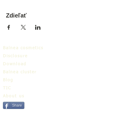
Zdieľať
Balnea cosmetics
Disclosure
Download
Balnea cluster
Blog
TIC
About us
Share