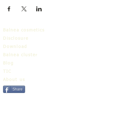
Balnea cosmetics
Disclosure
Download
Balnea cluster
Blog
TIC
About us
Share