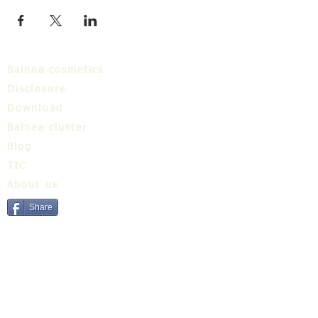
Balnea cosmetics
Disclosure
Download
Balnea cluster
Blog
TIC
About us
Share