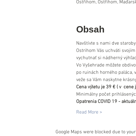
Ostřihom, Ostřihom, Maďars
Obsah
Navštívte s nami dve staroby
Ostrihom Vás uchváti svojím
vychutnať si nádherný výhľa
Vo Vyšehrade môžete obdivov
po ruinách horného paláca, 
veže sa Vám naskytne krásny
Cena výletu je 39 € ( v  cene
Minimálny počet prihlásenýc
Opatrenia COVID 19 - aktuáln
Read More >
Google Maps were blocked due to your 