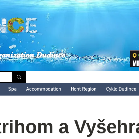
inské kultúrne leto
ganization Dudince
Spa
Accommodation
Hont Region
Cyklo Dudince
rihom a Vyšehr