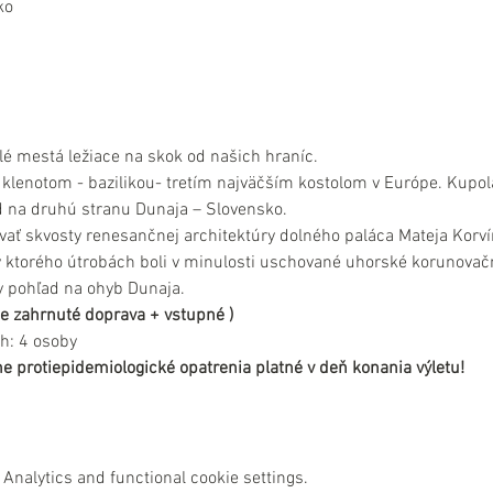
ko
lé mestá ležiace na skok od našich hraníc. 
 klenotom - bazilikou- tretím najväčším kostolom v Európe. Kupol
d na druhú stranu Dunaja – Slovensko.
ať skvosty renesančnej architektúry dolného paláca Mateja Korví
v ktorého útrobách boli v minulosti uschované uhorské korunovač
 pohľad na ohyb Dunaja.
 je zahrnuté doprava + vstupné )
h: 4 osoby
e protiepidemiologické opatrenia platné v deň konania výletu!
Analytics and functional cookie settings.