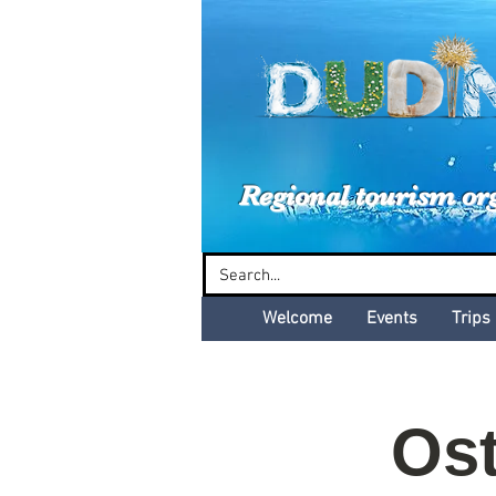
Dud
Regional tourism or
Welcome
Events
Trips
Ost