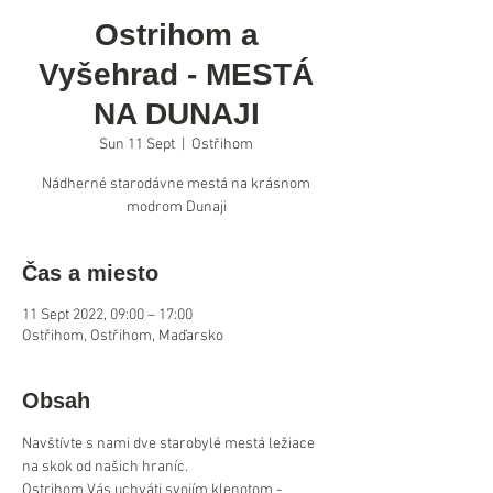
Ostrihom a
Vyšehrad - MESTÁ
NA DUNAJI
Sun 11 Sept
  |  
Ostřihom
Nádherné starodávne mestá na krásnom
modrom Dunaji
Čas a miesto
11 Sept 2022, 09:00 – 17:00
Ostřihom, Ostřihom, Maďarsko
Obsah
Navštívte s nami dve starobylé mestá ležiace 
na skok od našich hraníc. 
Ostrihom Vás uchváti svojím klenotom - 