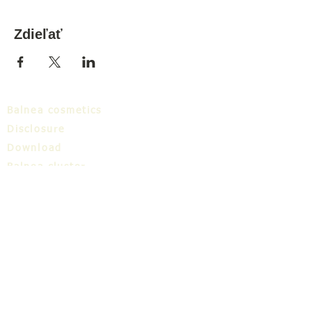
Zdieľať
Balnea cosmetics
Disclosure
Download
Balnea cluster
Blog
TIC
About us
Share