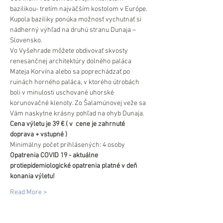
bazilikou- tretím najväčším kostolom v Európe. 
Kupola baziliky ponúka možnosť vychutnať si 
nádherný výhľad na druhú stranu Dunaja – 
Slovensko.
Vo Vyšehrade môžete obdivovať skvosty 
renesančnej architektúry dolného paláca 
Mateja Korvína alebo sa poprechádzať po 
ruinách horného paláca, v ktorého útrobách 
boli v minulosti uschované uhorské 
korunovačné klenoty. Zo Šalamúnovej veže sa 
Vám naskytne krásny pohľad na ohyb Dunaja.
Cena výletu je 39 € ( v  cene je zahrnuté 
doprava + vstupné )
Minimálny počet prihlásených: 4 osoby
Opatrenia COVID 19 - aktuálne 
protiepidemiologické opatrenia platné v deň 
konania výletu!
Read More >