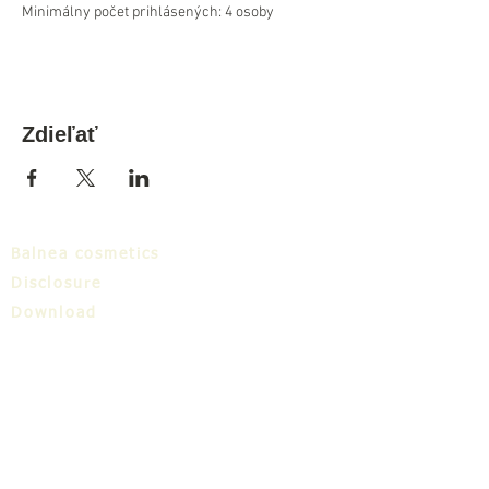
Minimálny počet prihlásených: 4 osoby
Zdieľať
Balnea cosmetics
Disclosure
Download
Balnea cluster
Blog
TIC
About us
Share