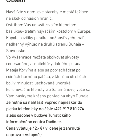
Obsah
Navštívte s nami dve starobylé mestá ležiace 
na skok od našich hraníc. 
Ostrihom Vás uchváti svojím klenotom - 
bazilikou- tretím najväčším kostolom v Európe. 
Kupola baziliky ponúka možnosť vychutnať si 
nádherný výhľad na druhú stranu Dunaja – 
Slovensko.
Vo Vyšehrade môžete obdivovať skvosty 
renesančnej architektúry dolného paláca 
Mateja Korvína alebo sa poprechádzať po 
ruinách horného paláca, v ktorého útrobách 
boli v minulosti uschované uhorské 
korunovačné klenoty. Zo Šalamúnovej veže sa 
Vám naskytne krásny pohľad na ohyb Dunaja.
Je nutné sa nahlásiť  vopred najneskôr do 
piatka telefonicky na čísle+421 917 810 274 
alebo osobne v budove Turistického 
informačného centra Dudince.
Cena výletu je 42,- € ( v  cene je zahrnuté 
doprava + vstupné )