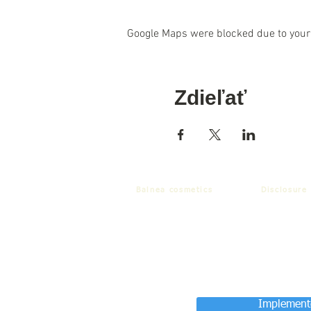
Google Maps were blocked due to your 
Zdieľať
Balnea cosmetics
Disclosure
Implemente