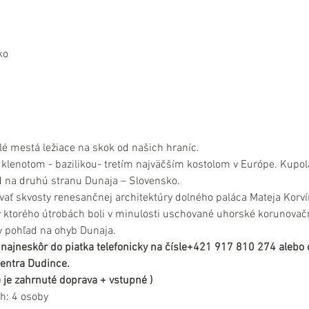
ko
lé mestá ležiace na skok od našich hraníc. 
 klenotom - bazilikou- tretím najväčším kostolom v Európe. Kupol
d na druhú stranu Dunaja – Slovensko.
ať skvosty renesančnej architektúry dolného paláca Mateja Korví
v ktorého útrobách boli v minulosti uschované uhorské korunovač
 pohľad na ohyb Dunaja.
 najneskôr do piatka telefonicky na čísle+421 917 810 274 alebo
entra Dudince.
ne je zahrnuté doprava + vstupné )
h: 4 osoby