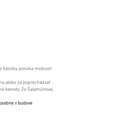
a baziliky ponúka možnosť 
na alebo sa poprechádzať 
né klenoty. Zo Šalamúnovej 
 osobne v budove 