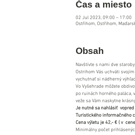
Čas a miesto
02 Jul 2023, 09:00 – 17:00
Ostřihom, Ostřihom, Maďars
Obsah
Navštívte s nami dve staroby
Ostrihom Vás uchváti svojím
vychutnať si nádherný výhľa
Vo Vyšehrade môžete obdivov
po ruinách horného paláca, 
veže sa Vám naskytne krásny
Je nutné sa nahlásiť  vopred
Turistického informačného c
Cena výletu je 42,- € ( v  ce
Minimálny počet prihlásenýc