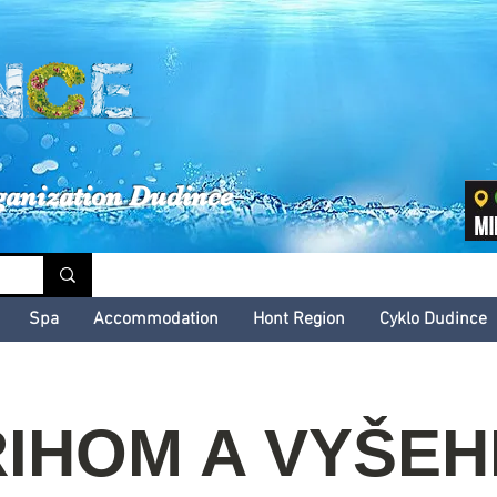
inské kultúrne leto
ganization Dudince
Spa
Accommodation
Hont Region
Cyklo Dudince
IHOM A VYŠEH