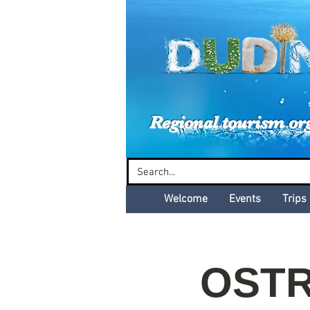
Dud
Regional tourism or
Welcome
Events
Trips
OSTR