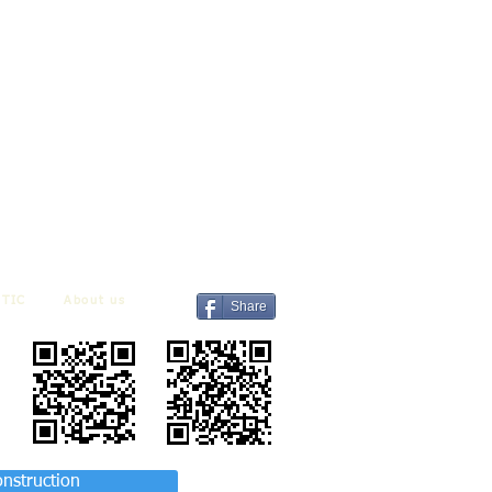
TIC
About us
Share
onstruction