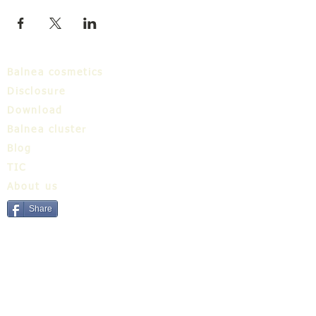
Balnea cosmetics
Disclosure
Download
Balnea cluster
Blog
TIC
About us
Share