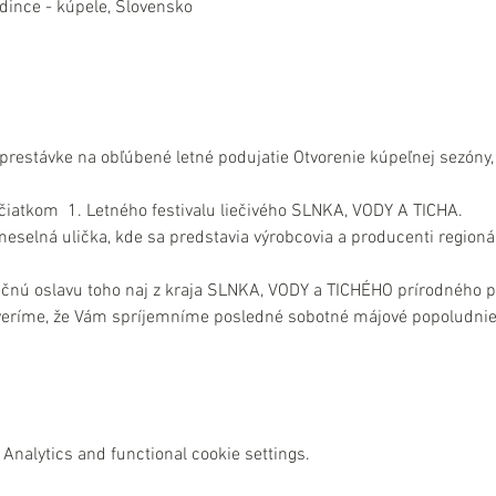
dince - kúpele, Slovensko
restávke na obľúbené letné podujatie Otvorenie kúpeľnej sezóny, 
ačiatkom  1. Letného festivalu liečivého SLNKA, VODY A TICHA.
eselná ulička, kde sa predstavia výrobcovia a producenti regioná
nečnú oslavu toho naj z kraja SLNKA, VODY a TICHÉHO prírodného p
 veríme, že Vám spríjemníme posledné sobotné májové popoludnie
Analytics and functional cookie settings.