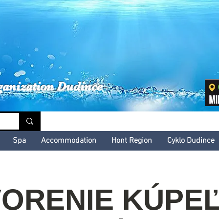
inské kultúrne leto
ganization Dudince
Spa
Accommodation
Hont Region
Cyklo Dudince
ORENIE KÚPE