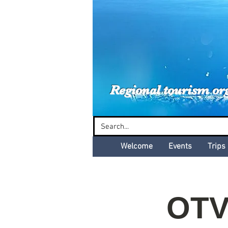
Dud
Regional tourism or
Welcome
Events
Trips
OTV