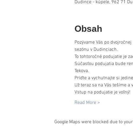
Dudince - kúpele, 962 71 Du
Obsah
Pozývame Vás po dvojročnej p
sezónu v Dudinciach.
To tohtoročné podujatie je z
Súčasťou podujatia bude rem
Tekova.
Príďte a vychutnajte si jedi
Už teraz sa na Vás tešíme a
Vstup na podujatie je voľný!
Read More >
Google Maps were blocked due to your 