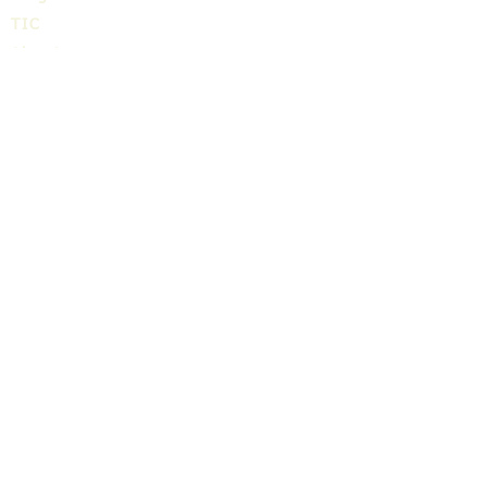
TIC
About us
Share