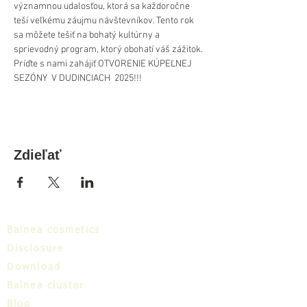
významnou udalosťou, ktorá sa každoročne 
teší veľkému záujmu návštevníkov. Tento rok 
sa môžete tešiť na bohatý kultúrny a 
sprievodný program, ktorý obohatí váš zážitok. 
Príďte s nami zahájiť OTVORENIE KÚPEĽNEJ 
SEZÓNY  V DUDINCIACH  2025!!!
Zdieľať
Balnea cosmetics
Disclosure
Download
Balnea cluster
Blog