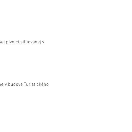
j pivnici situovanej v 
e v budove Turistického 