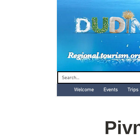
Dud
Regional tourism or
Welcome
Events
Trips
Pivn