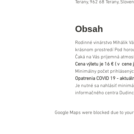
Terany, 962 68 Terany, Slove
Obsah
Rodinné vinárstvo Mihálik Vá
krásnom prostredí Pod horou
Čaká na Vás príjemná atmosfé
Cena výletu je 16 € ( v  cen
Minimálny počet prihlásenýc
Opatrenia COVID 19 - aktuáln
Je nutné sa nahlásiť minimá
informačného centra Dudinc
Google Maps were blocked due to your 