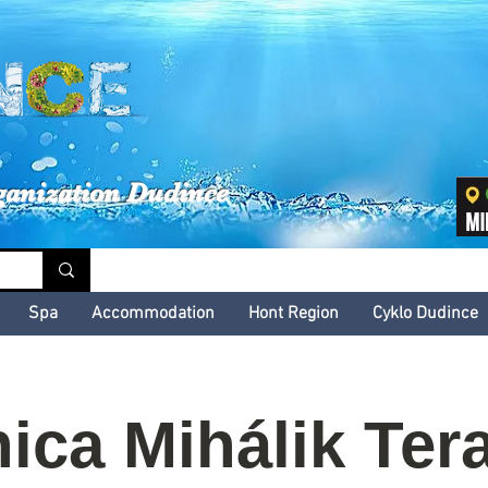
inské kultúrne leto
ganization Dudince
Spa
Accommodation
Hont Region
Cyklo Dudince
ica Mihálik Ter