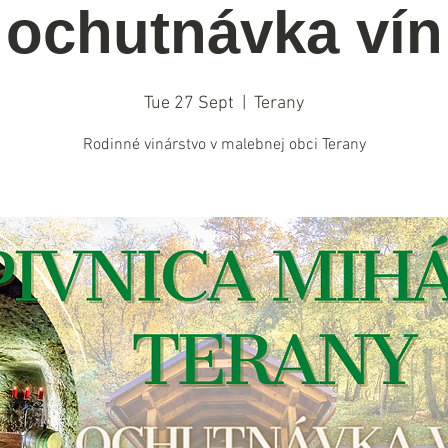
ochutnávka vín
Tue 27 Sept
  |  
Terany
Rodinné vinárstvo v malebnej obci Terany