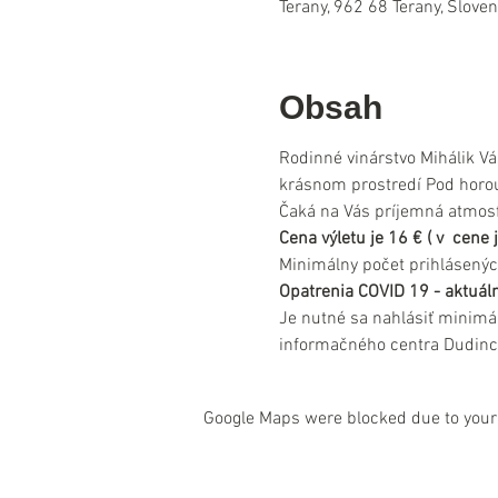
Terany, 962 68 Terany, Slove
Obsah
Rodinné vinárstvo Mihálik Vá
krásnom prostredí Pod horou
Čaká na Vás príjemná atmosfé
Cena výletu je 16 € ( v  cen
Minimálny počet prihlásenýc
Opatrenia COVID 19 - aktuáln
Je nutné sa nahlásiť minimá
informačného centra Dudinc
Google Maps were blocked due to your 