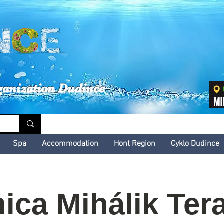
inské kultúrne leto
ganization Dudince
Spa
Accommodation
Hont Region
Cyklo Dudince
ica Mihálik Ter