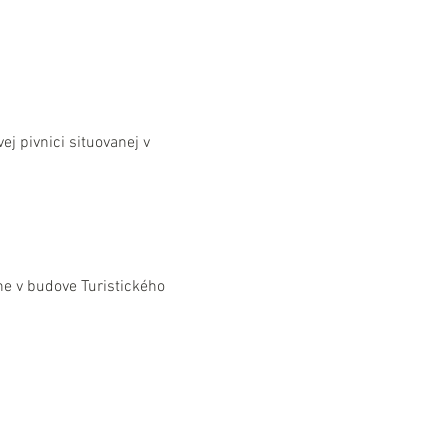
j pivnici situovanej v 
e v budove Turistického 