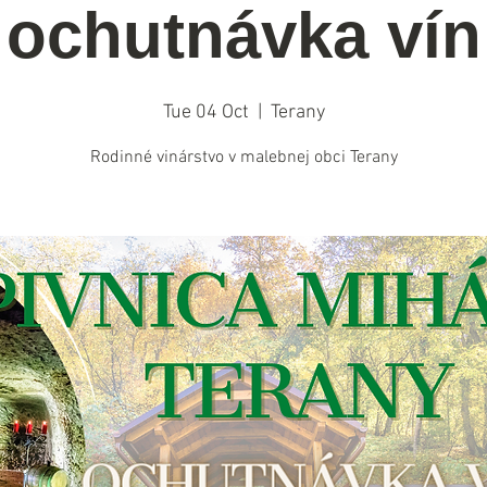
ochutnávka vín
Tue 04 Oct
  |  
Terany
Rodinné vinárstvo v malebnej obci Terany