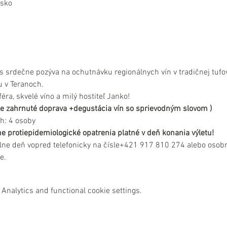
nsko
s srdečne pozýva na ochutnávku regionálnych vín v tradičnej tufove
 v Teranoch.
ra, skvelé víno a milý hostiteľ Janko!
e je zahrnuté doprava +degustácia vín so sprievodným slovom )
h: 4 osoby
e protiepidemiologické opatrenia platné v deň konania výletu!
lne deň vopred telefonicky na čísle+421 917 810 274 alebo osobn
e.
Analytics and functional cookie settings.