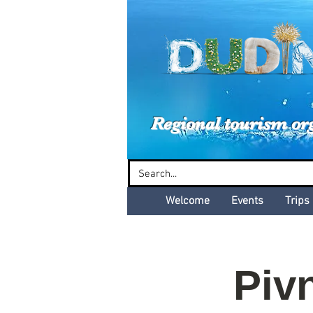
Dud
Regional tourism or
Welcome
Events
Trips
Pivn