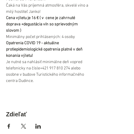
Čaká na Vás príjemná atmosféra, skvelé víno a 
milý hostiteľ Janko!
Cena výletu je 16 € ( v  cene je zahrnuté 
doprava +degustácia vín so sprievodným 
slovom )
Minimálny počet prihlásených: 4 osoby
Opatrenia COVID 19 - aktuálne 
protiepidemiologické opatrenia platné v deň 
konania výletu!
Je nutné sa nahlásiť minimálne deň vopred 
telefonicky na čísle+421 917 810 274 alebo 
osobne v budove Turistického informačného 
centra Dudince.
Zdieľať