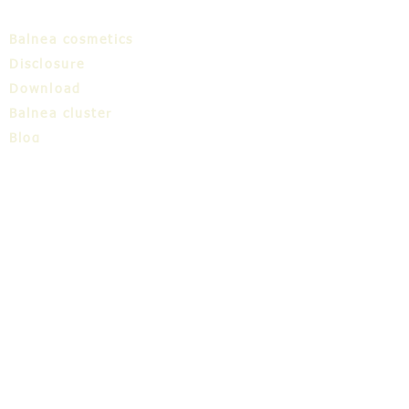
Balnea cosmetics
Disclosure
Download
Balnea cluster
Blog
TIC
About us
Share