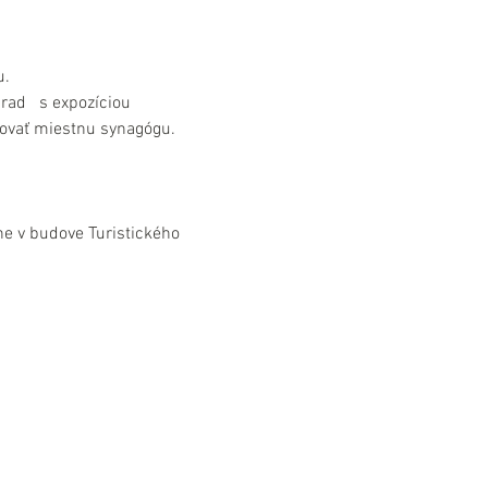
u.
d   s expozíciou 
ovať miestnu synagógu.
e v budove Turistického 