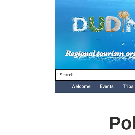
Dud
Regional tourism or
Welcome
Events
Trips
Po