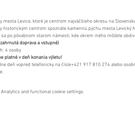
ky mesta Levice, ktoré je centrom najväčšieho okresu na Slovensk
y historickým centrom spoznáte kamennú pýchu mesta Levický hra
e sa po pôvabnom starom námestí, kde okrem iného môžete obdiv
e zahrnutá doprava a vstupné)
h: 4 osoby
e platné v deň konania výletu!
lne deň vopred telefonicky na čísle+421 917 810 274 alebo osobn
e.
Analytics and functional cookie settings.