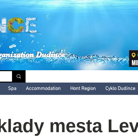
inské kultúrne leto
ganization Dudince
Spa
Accommodation
Hont Region
Cyklo Dudince
klady mesta Lev