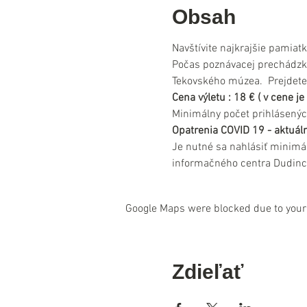
Obsah
Navštívite najkrajšie pamiat
Počas poznávacej prechádzk
Tekovského múzea.  Prejdet
Cena výletu : 18 € ( v cene j
Minimálny počet prihlásenýc
Opatrenia COVID 19 - aktuáln
Je nutné sa nahlásiť minimá
informačného centra Dudinc
Google Maps were blocked due to your 
Zdieľať