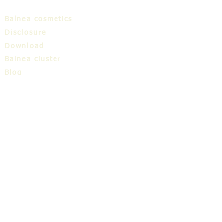
Balnea cosmetics
Disclosure
Download
Balnea cluster
Blog
TIC
About us
Share