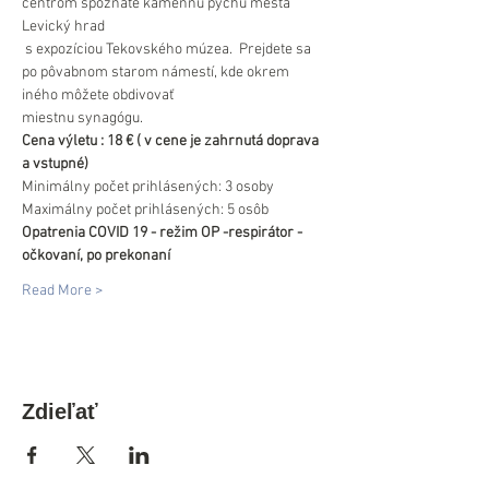
centrom spoznáte kamennú pýchu mesta 
Levický hrad 

 s expozíciou Tekovského múzea.  Prejdete sa 
po pôvabnom starom námestí, kde okrem 
iného môžete obdivovať

miestnu synagógu.
Cena výletu : 18 € ( v cene je zahrnutá doprava 
a vstupné)
Minimálny počet prihlásených: 3 osoby
Maximálny počet prihlásených: 5 osôb
Opatrenia COVID 19 - režim OP -respirátor - 
očkovaní, po prekonaní
Read More >
Zdieľať