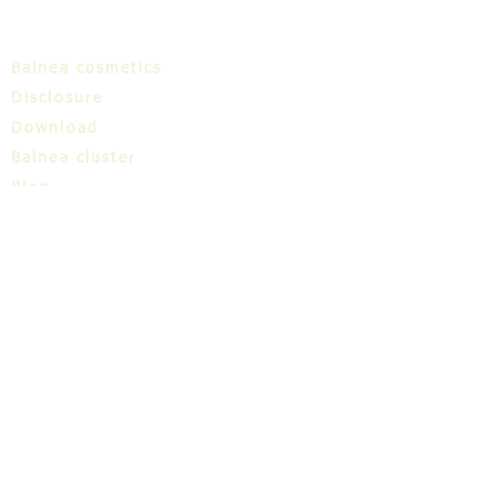
Balnea cosmetics
Disclosure
Download
Balnea cluster
Blog
TIC
About us
Share