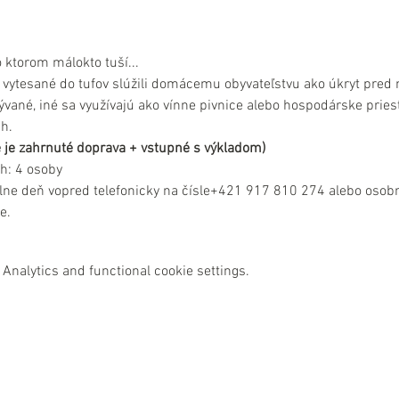
o ktorom málokto tuší... 
a vytesané do tufov slúžili domácemu obyvateľstvu ako úkryt pred 
vané, iné sa využívajú ako vínne pivnice alebo hospodárske priest
h.
ne je zahrnuté doprava + vstupné s výkladom)
h: 4 osoby
lne deň vopred telefonicky na čísle+421 917 810 274 alebo osobn
e.
Analytics and functional cookie settings.