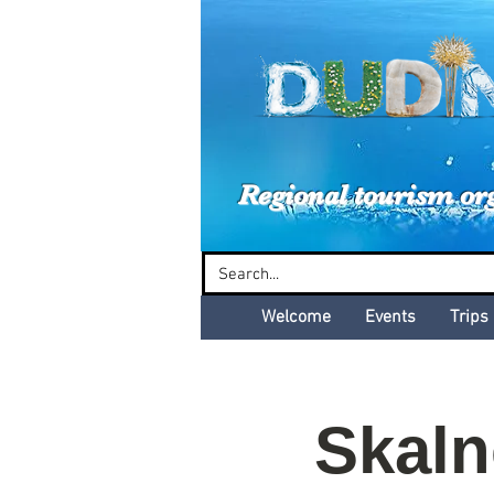
Dud
Regional tourism or
Welcome
Events
Trips
Skal