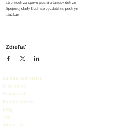
stromček za spevu piesní a tancov detí zo 
Spojenej školy Dudince vyzdobíme pestrými 
stužkami.
Zdieľať
Balnea cosmetics
Disclosure
Download
Balnea cluster
Blog
TIC
About us