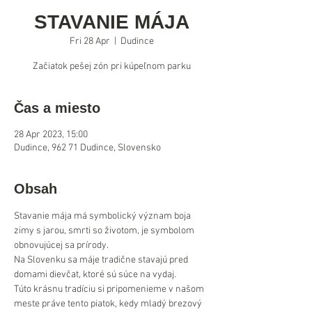
STAVANIE MÁJA
Fri 28 Apr
  |  
Dudince
Začiatok pešej zón pri kúpeľnom parku
Čas a miesto
28 Apr 2023, 15:00
Dudince, 962 71 Dudince, Slovensko
Obsah
Stavanie mája má symbolický význam boja 
zimy s jarou, smrti so životom, je symbolom 
obnovujúcej sa prírody.

Na Slovenku sa máje tradične stavajú pred 
domami dievčat, ktoré sú súce na vydaj.

Túto krásnu tradíciu si pripomenieme v našom 
meste práve tento piatok, kedy mladý brezový 