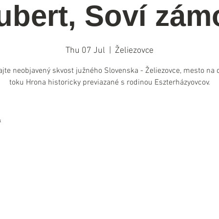
ubert, Soví zám
Thu 07 Jul
  |  
Želiezovce
jte neobjavený skvost južného Slovenska - Želiezovce, mesto na
toku Hrona historicky previazané s rodinou Eszterházyovcov.