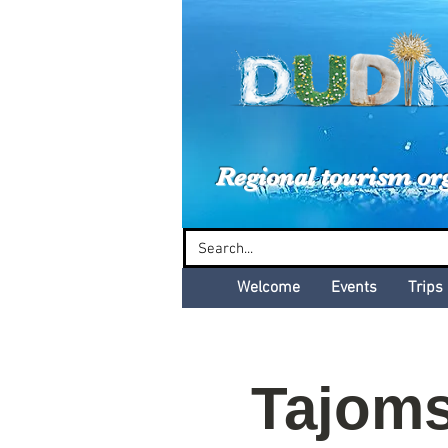
Dud
Regional tourism or
Welcome
Events
Trips
Tajoms