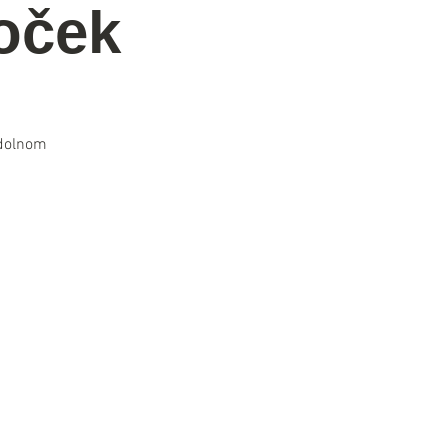
oček
 dolnom