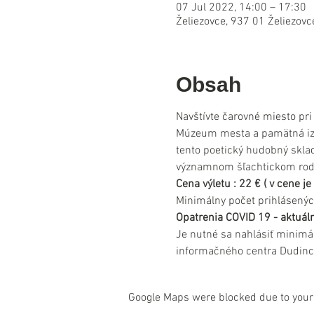
07 Jul 2022, 14:00 – 17:30
Želiezovce, 937 01 Želiezovc
Obsah
Navštívte čarovné miesto pri
Múzeum mesta a pamätná izba 
tento poetický hudobný sklad
významnom šľachtickom rod
Cena výletu : 22 € ( v cene j
Minimálny počet prihlásenýc
Opatrenia COVID 19 - aktuáln
Je nutné sa nahlásiť minimá
informačného centra Dudinc
Google Maps were blocked due to your 