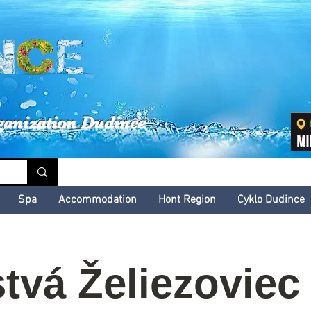
inské kultúrne leto
ganization Dudince
Spa
Accommodation
Hont Region
Cyklo Dudince
tvá Želiezoviec 