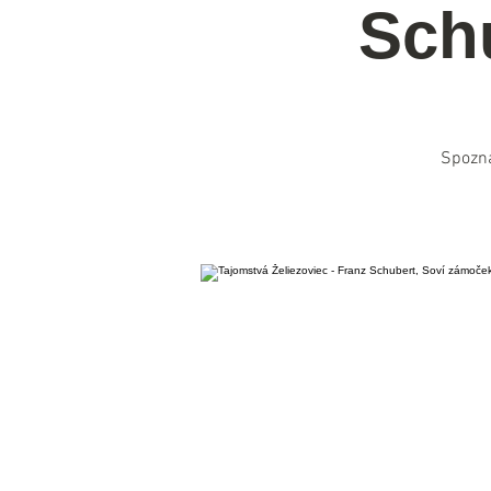
Sch
Spozna