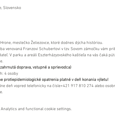
e, Slovensko
 Hrone, mestečko Želiezovce, ktoré dodnes dýcha históriou.
venovaná Franzovi Schubertovi v tzv. Sovom zámočku vám priblíži
ateľ. V parku a areáli Eszterházyovského kaštieľa na vás čaká pút
e.
e zahrnutá doprava, vstupné a sprievodca)
h: 4 osoby
e protiepidemiologické opatrenia platné v deň konania výletu!
lne deň vopred telefonicky na čísle+421 917 810 274 alebo osobn
e.
Analytics and functional cookie settings.