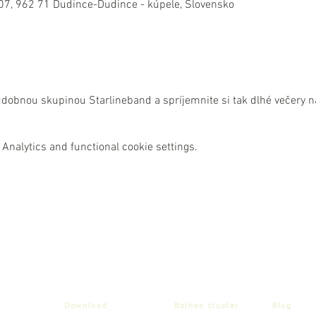
07, 962 71 Dudince-Dudince - kúpele, Slovensko
udobnou skupinou Starlineband a spríjemnite si tak dlhé večery n
Analytics and functional cookie settings.
Download
Balnea cluster
Blog