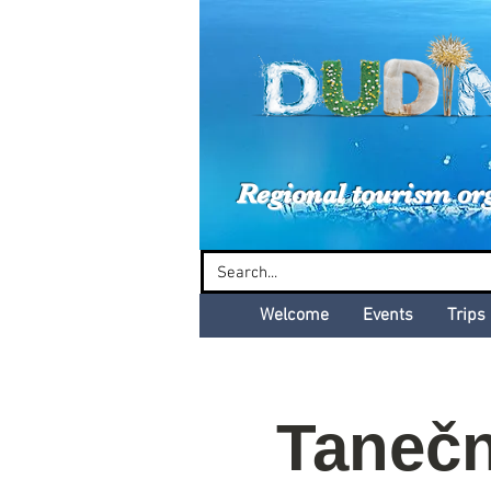
Dud
Regional tourism or
Welcome
Events
Trips
Tanečn