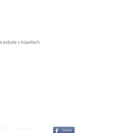
a pobyte v kúpeľoch.
TIC
About us
Share