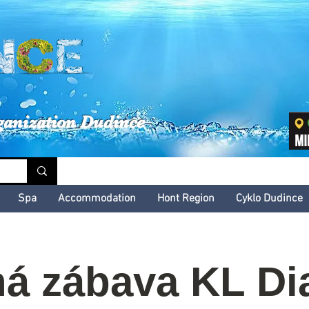
inské kultúrne leto
ganization Dudince
Spa
Accommodation
Hont Region
Cyklo Dudince
á zábava KL Di