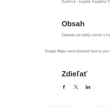
Dudince - kúpele, Kúpeľná 1
Obsah
Zabavte sa každý utorok s h
Google Maps were blocked due to your 
Zdieľať
Balnea cosmetics
Disclosure